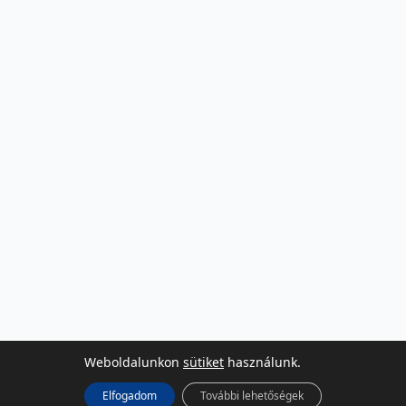
Weboldalunkon
sütiket
használunk.
Elfogadom
További lehetőségek