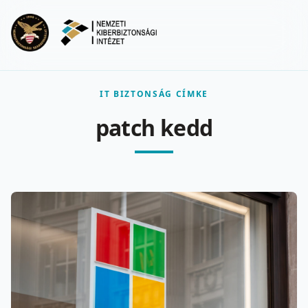
Ugrás a fő tartalomra
Menu
IT BIZTONSÁG CÍMKE
patch kedd