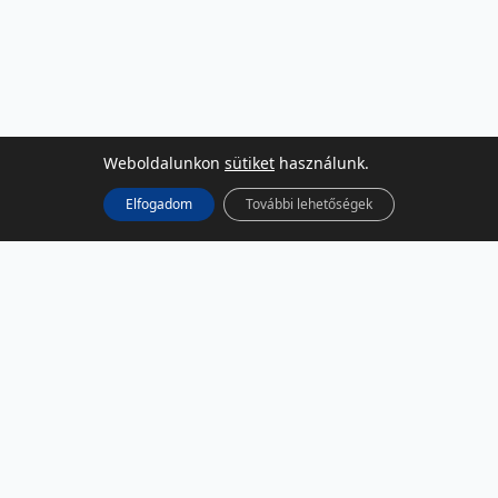
Weboldalunkon
sütiket
használunk.
Elfogadom
További lehetőségek
KÖZÖSSÉGI MÉDIA
Facebook
LinkedIn
Instagram