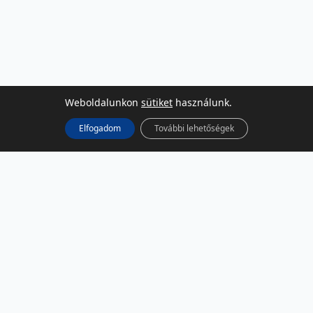
Weboldalunkon
sütiket
használunk.
Elfogadom
További lehetőségek
KÖZÖSSÉGI MÉDIA
Facebook
LinkedIn
Instagram