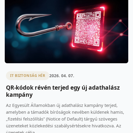
2026. 04. 07.
IT BIZTONSÁG HÍR
QR-kódok révén terjed egy új adathalász
kampány
Az Egyesült Államokban új adathalász kampány terjed,
amelyben a támadók bíróságok nevében küldenek hamis,
„fizetési felszólítás” (Notice of Default) tárgyú szöveges
üzeneteket közlekedési szabálysértésekre hivatkozva. Az
üzenetek célja,...