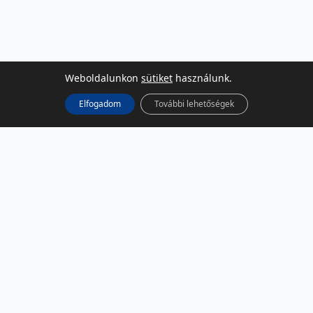
Weboldalunkon
sütiket
használunk.
Elfogadom
További lehetőségek
KÖZÖSSÉGI MÉDIA
Facebook
LinkedIn
Instagram