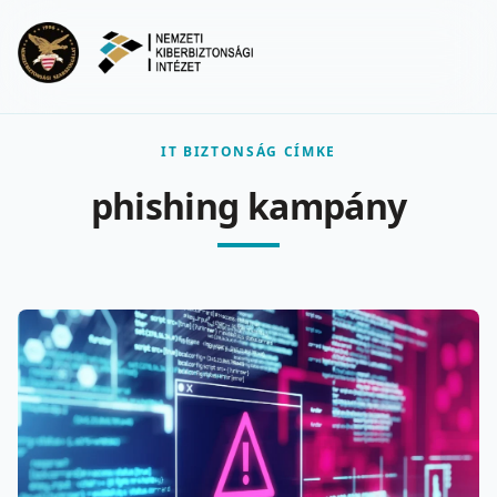
Ugrás a fő tartalomra
Menu
IT BIZTONSÁG CÍMKE
phishing kampány