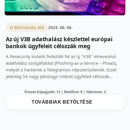
2024. 06. 06.
IT BIZTONSÁG HÍR
Az új V3B adathalász készlettel európai
bankok ügyfeleit célozzák meg
A Resecurity kutatói fedezték fel az új "V3B" elnevezésű
adathalász szolgáltatást (Phishing-as-a-Service – PhaaS),
melyet a hackerek a Telegramon népszerűsítenek. Ezzel
jelenleg 54 nagy pénzügyi intézet ügyfeleit célozzák...
Összes bejegyzés: 12 | Betöltve: 9 | Hátravan: 3
TOVÁBBIAK BETÖLTÉSE