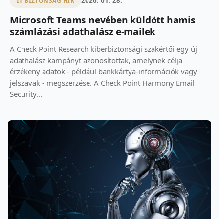
2026. 01. 28.
IT BIZTONSÁG HÍR
Microsoft Teams nevében küldött hamis
számlázási adathalász e-mailek
A Check Point Research kiberbiztonsági szakértői egy új
adathalász kampányt azonosítottak, amelynek célja
érzékeny adatok - például bankkártya-információk vagy
jelszavak - megszerzése. A Check Point Harmony Email
Security...