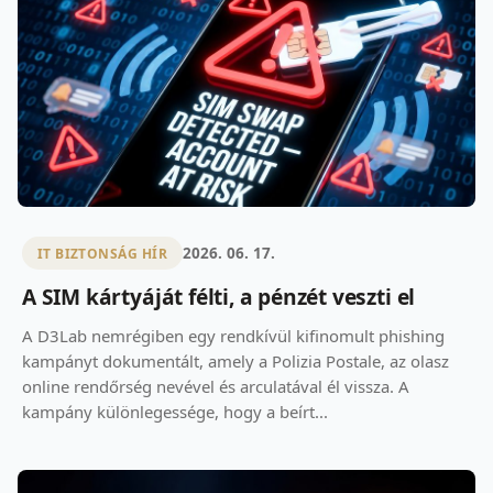
2026. 06. 17.
IT BIZTONSÁG HÍR
A SIM kártyáját félti, a pénzét veszti el
A D3Lab nemrégiben egy rendkívül kifinomult phishing
kampányt dokumentált, amely a Polizia Postale, az olasz
online rendőrség nevével és arculatával él vissza. A
kampány különlegessége, hogy a beírt...