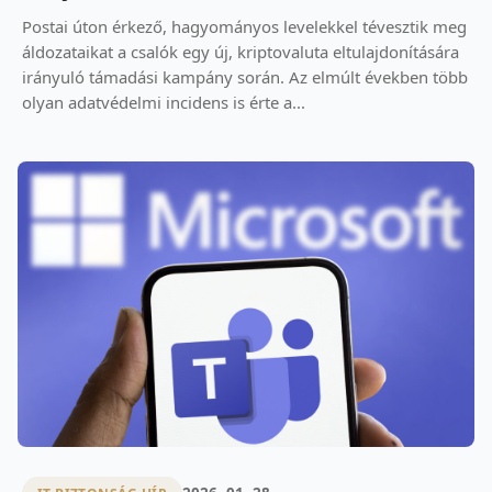
Postai úton érkező, hagyományos levelekkel tévesztik meg
áldozataikat a csalók egy új, kriptovaluta eltulajdonítására
irányuló támadási kampány során. Az elmúlt években több
olyan adatvédelmi incidens is érte a...