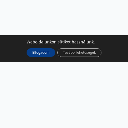
Weboldalunkon
sütiket
használunk.
Elfogadom
További lehetőségek
KÖZÖSSÉGI MÉDIA
Facebook
LinkedIn
Instagram