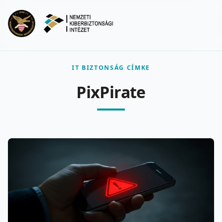
Ugrás a fő tartalomra
Menu
IT BIZTONSÁG CÍMKE
PixPirate