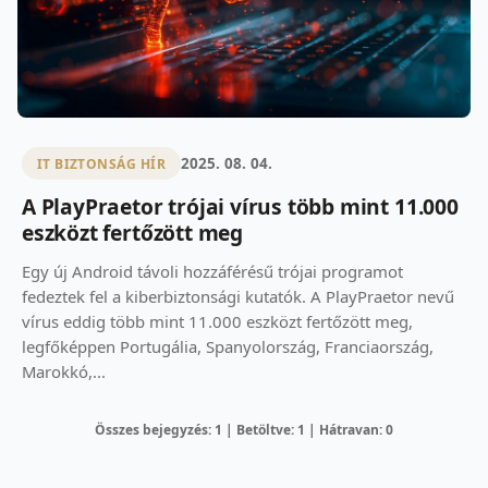
2025. 08. 04.
IT BIZTONSÁG HÍR
A PlayPraetor trójai vírus több mint 11.000
eszközt fertőzött meg
Egy új Android távoli hozzáférésű trójai programot
fedeztek fel a kiberbiztonsági kutatók. A PlayPraetor nevű
vírus eddig több mint 11.000 eszközt fertőzött meg,
legfőképpen Portugália, Spanyolország, Franciaország,
Marokkó,...
Összes bejegyzés: 1 | Betöltve: 1 | Hátravan: 0