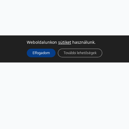
Weboldalunkon
sütiket
használunk.
Elfogadom
További lehetőségek
KÖZÖSSÉGI MÉDIA
Facebook
LinkedIn
Instagram