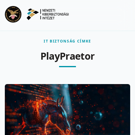
Ugrás a fő tartalomra
Menu
IT BIZTONSÁG CÍMKE
PlayPraetor