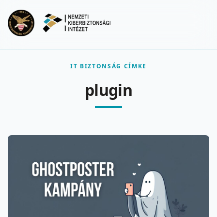
Ugrás a fő tartalomra
Menu
IT BIZTONSÁG CÍMKE
plugin