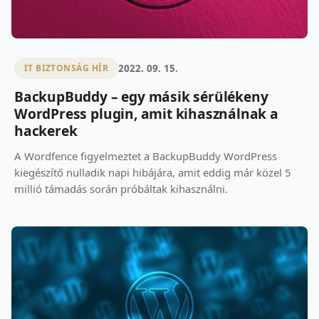
2022. 09. 15.
IT BIZTONSÁG HÍR
BackupBuddy – egy másik sérülékeny
WordPress plugin, amit kihasználnak a
hackerek
A Wordfence figyelmeztet a BackupBuddy WordPress
kiegészítő nulladik napi hibájára, amit eddig már közel 5
millió támadás során próbáltak kihasználni.