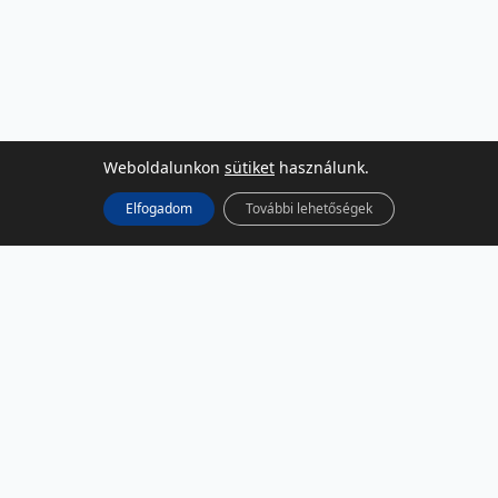
Weboldalunkon
sütiket
használunk.
Elfogadom
További lehetőségek
KÖZÖSSÉGI MÉDIA
Facebook
LinkedIn
Instagram