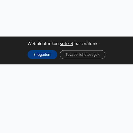
Weboldalunkon
sütiket
használunk.
Elfogadom
További lehetőségek
KÖZÖSSÉGI MÉDIA
Facebook
LinkedIn
Instagram