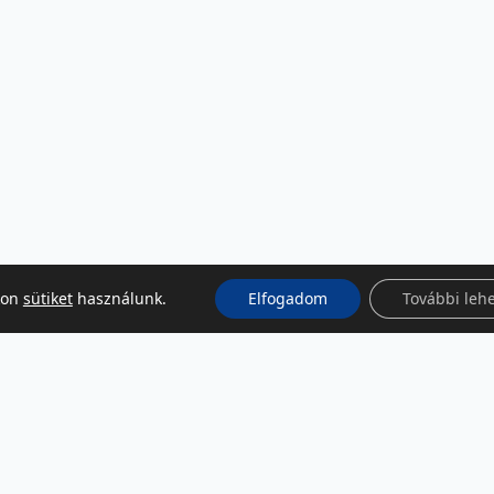
kon
sütiket
használunk.
Elfogadom
További leh
KÖZÖSSÉGI MÉDIA
Facebook