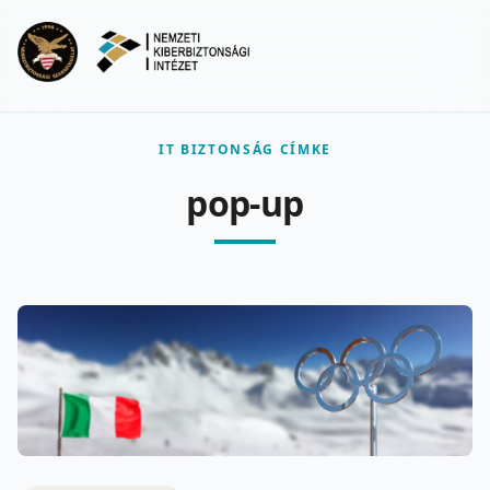
Ugrás a fő tartalomra
Menu
IT BIZTONSÁG CÍMKE
pop-up