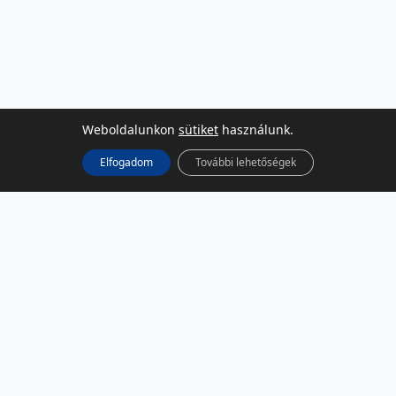
Weboldalunkon
sütiket
használunk.
Elfogadom
További lehetőségek
KÖZÖSSÉGI MÉDIA
Facebook
LinkedIn
Instagram