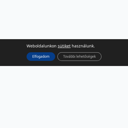
Weboldalunkon
sütiket
használunk.
Elfogadom
További lehetőségek
KÖZÖSSÉGI MÉDIA
Facebook
LinkedIn