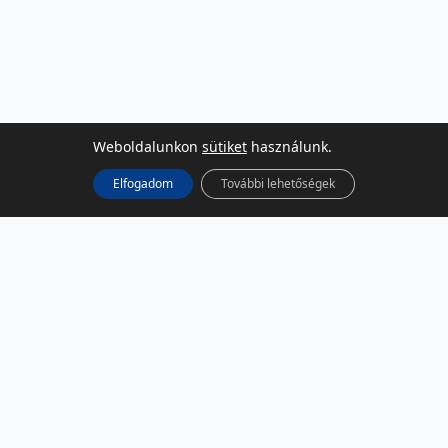
Weboldalunkon
sütiket
használunk.
Elfogadom
További lehetőségek
KÖZÖSSÉGI MÉDIA
Facebook
LinkedIn
Instagram