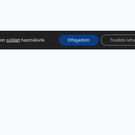
kon
sütiket
használunk.
Elfogadom
További leh
KÖZÖSSÉGI MÉDIA
Facebook
LinkedIn
Instagram
Podcast