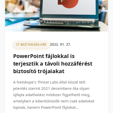
2022. 01. 27.
IT BIZTONSÁG HÍR
PowerPoint fájlokkal is
terjesztik a távoli hozzáférést
biztosító trójaiakat
A Netskope's Threat Labs által közzé tett
jelentés szerint 2021 decembere óta olyan
újfajta adathalász módszer figyelhető meg,
amelyben a kiberbűnözők nem csak adatokat
lopnak, hanem PowerPoint fájlokat...