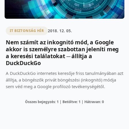
2018. 12. 05.
IT BIZTONSÁG HÍR
Nem számít az inkognitó mód, a Google
akkor is személyre szabottan jeleníti meg
a keresési találatokat ─ állítja a
DuckDuckGo
A DuckDuckGo internetes keresője friss tanulmányában azt
állítja, a böngészők privát böngészési (inkognitó) módja
sem véd meg a Google profilozó tevékenységétől.
Összes bejegyzés: 1 | Betöltve: 1 | Hátravan: 0