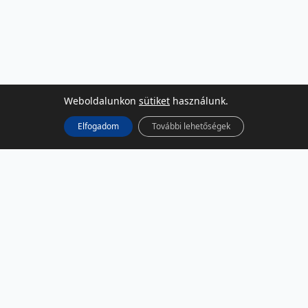
Weboldalunkon
sütiket
használunk.
Elfogadom
További lehetőségek
KÖZÖSSÉGI MÉDIA
Facebook
LinkedIn
Instagram