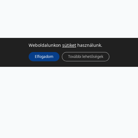
Weboldalunkon
sütiket
használunk.
Elfogadom
További lehetőségek
KÖZÖSSÉGI MÉDIA
Facebook
LinkedIn
Instagram