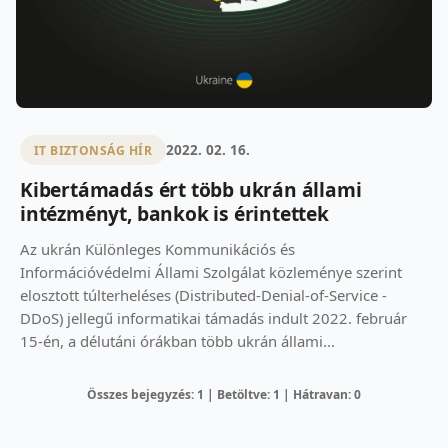
2022. 02. 16.
IT BIZTONSÁG HÍR
Kibertámadás ért több ukrán állami
intézményt, bankok is érintettek
Az ukrán Különleges Kommunikációs és
Információvédelmi Állami Szolgálat közleménye szerint
elosztott túlterheléses (Distributed-Denial-of-Service -
DDoS) jellegű informatikai támadás indult 2022. február
15-én, a délutáni órákban több ukrán állami...
Összes bejegyzés: 1 | Betöltve: 1 | Hátravan: 0