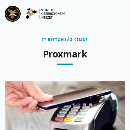
Ugrás a fő tartalomra
Menu
IT BIZTONSÁG CÍMKE
Proxmark