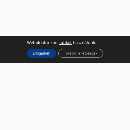
Weboldalunkon
sütiket
használunk.
Elfogadom
További lehetőségek
KÖZÖSSÉGI MÉDIA
Facebook
LinkedIn
Instagram