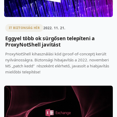
2022. 11. 21.
IT BIZTONSÁG HÍR
Eggyel több ok sürgősen telepíteni a
ProxyNotShell javítást
ProxyNotShell kihasználási kód (proof-of-concept) került
nyilvánosságra. Biztonsági hibajavítás a 2022. novemberi
MS „patch kedd” részeként elérhető, javasolt a hiabjavítás
mielőbbi telepítése!