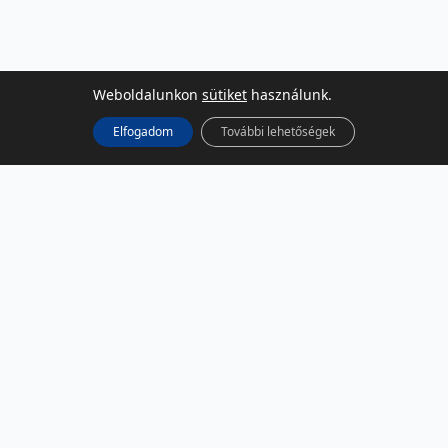
Weboldalunkon
sütiket
használunk.
Elfogadom
További lehetőségek
KÖZÖSSÉGI MÉDIA
Facebook
LinkedIn
Instagram
Podcast