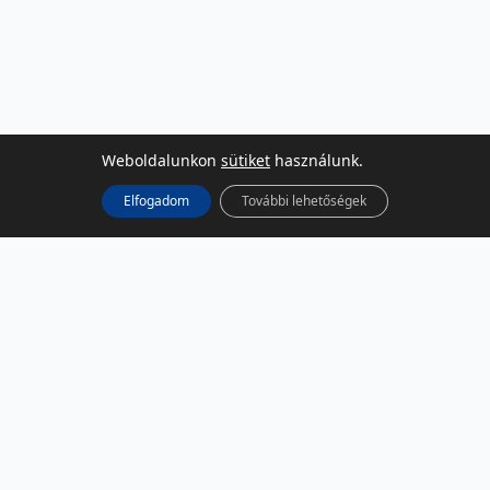
Weboldalunkon
sütiket
használunk.
Elfogadom
További lehetőségek
KÖZÖSSÉGI MÉDIA
Facebook
LinkedIn
Instagram