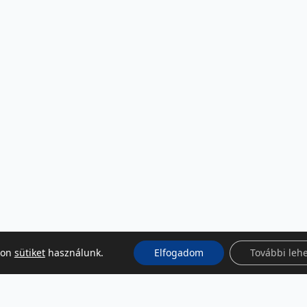
kon
sütiket
használunk.
Elfogadom
További leh