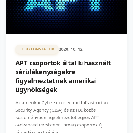
2020. 10. 12.
IT BIZTONSÁG HÍR
APT csoportok által kihasznált
sérülékenységekre
figyelmeztetnek amerikai
ügynökségek
Az amerikai Cybersecurity and Infrastructure
Security Agency (CISA) és az FBI közös
közleményben figyelmezetet egyes APT
(Advanced Persistent Threat) csoportok új
támadási taktikájára.