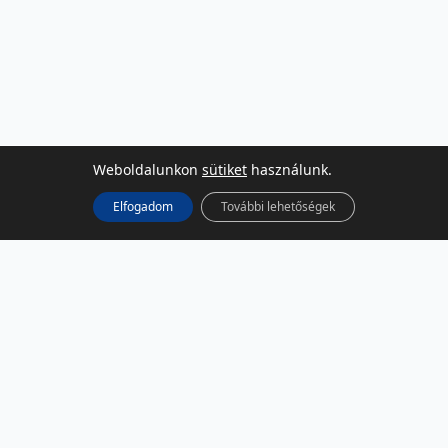
Weboldalunkon
sütiket
használunk.
Elfogadom
További lehetőségek
KÖZÖSSÉGI MÉDIA
Facebook
LinkedIn