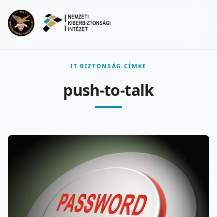
Ugrás a fő tartalomra
Menu
IT BIZTONSÁG CÍMKE
push-to-talk