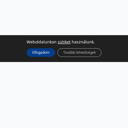
Weboldalunkon
sütiket
használunk.
Elfogadom
További lehetőségek
KÖZÖSSÉGI MÉDIA
Facebook
LinkedIn
Instagram