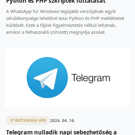
Python és PHP szkriptek futtatását
A WhatsApp for Windows legújabb verziójának egyik
sérülékenysége lehetővé teszi Python és PHP mellékletek
küldését. Ezek a fájlok figyelmeztetés nélkül lefutnak,
amikor a felhasználó (címzett) megnyitja azokat.
2024. 04. 16.
IT BIZTONSÁG HÍR
Telegram nulladik napi sebezhetőség a