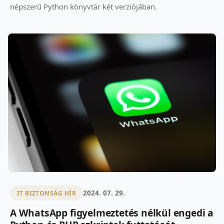
népszerű Python könyvtár két verziójában.
2024. 07. 29.
IT BIZTONSÁG HÍR
A WhatsApp figyelmeztetés nélkül engedi a