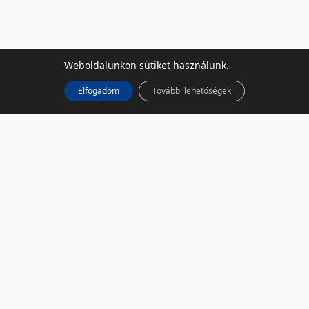
Weboldalunkon
sütiket
használunk.
Elfogadom
További lehetőségek
KÖZÖSSÉGI MÉDIA
Facebook
LinkedIn
Instagram
Podcast