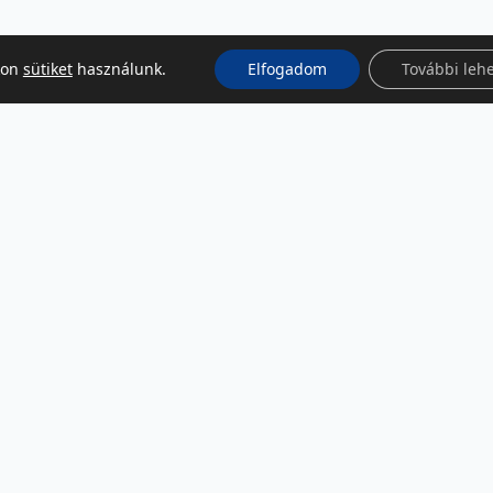
kon
sütiket
használunk.
Elfogadom
További leh
KÖZÖSSÉGI MÉDIA
Facebook
LinkedIn
Instagram
Podcast
RSS