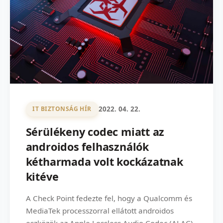
2022. 04. 22.
IT BIZTONSÁG HÍR
Sérülékeny codec miatt az
androidos felhasználók
kétharmada volt kockázatnak
kitéve
A Check Point fedezte fel, hogy a Qualcomm és
MediaTek processzorral ellátott androidos
eszközök az Apple Lossless Audio Codec (ALAC)