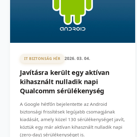
2026. 03. 04.
IT BIZTONSÁG HÍR
Javításra került egy aktívan
kihasznált nulladik napi
Qualcomm sérülékenység
A Google hétfőn bejelentette az Android
biztonsági frissítések legújabb csomagjának
kiadását, amely közel 130 sérülékenységet javít,
köztük egy már aktívan kihasznált nulladik napi
(zero-day) sérülékenységet is.