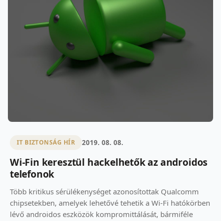
2019. 08. 08.
IT BIZTONSÁG HÍR
Wi-Fin keresztül hackelhetők az androidos
telefonok
Több kritikus sérülékenységet azonosítottak Qualcomm
chipsetekben, amelyek lehetővé tehetik a Wi-Fi hatókörben
lévő androidos eszközök kompromittálását, bármiféle