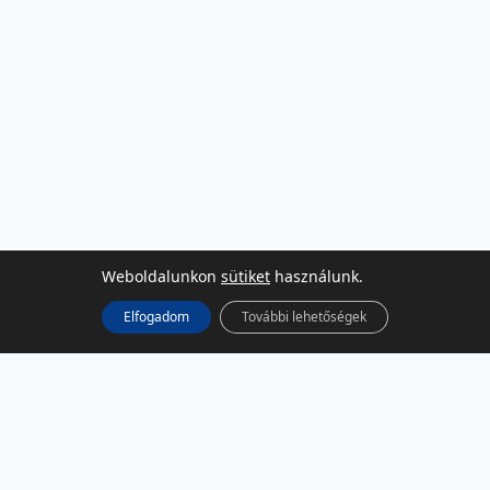
Weboldalunkon
sütiket
használunk.
Elfogadom
További lehetőségek
KÖZÖSSÉGI MÉDIA
Facebook