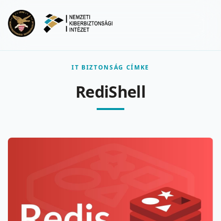
Ugrás a fő tartalomra
Menu
IT BIZTONSÁG CÍMKE
RediShell