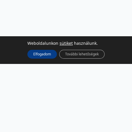
Weboldalunkon
sütiket
használunk.
Elfogadom
További lehetőségek
KÖZÖSSÉGI MÉDIA
Facebook
LinkedIn
Instagram