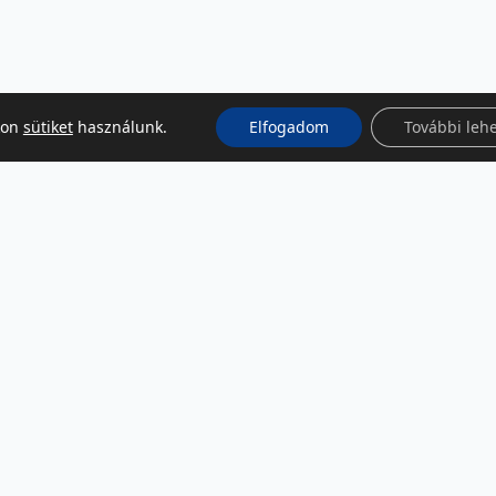
kon
sütiket
használunk.
Elfogadom
További leh
KÖZÖSSÉGI MÉDIA
Facebook
LinkedIn
Instagram
Podcast