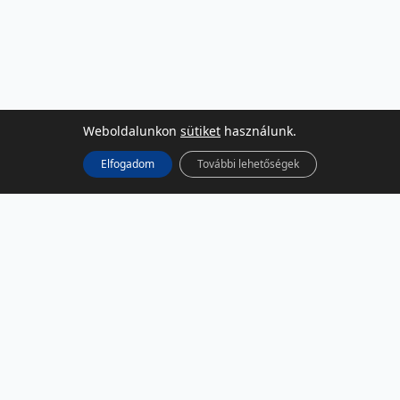
Weboldalunkon
sütiket
használunk.
Elfogadom
További lehetőségek
KÖZÖSSÉGI MÉDIA
Facebook
LinkedIn
Instagram