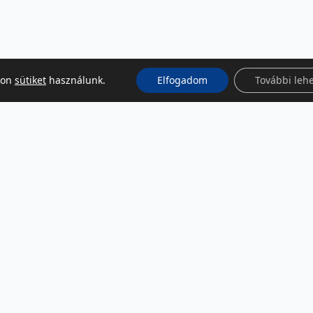
kon
sütiket
használunk.
Elfogadom
További leh
KÖZÖSSÉGI MÉDIA
Facebook
LinkedIn
Instagram
Podcast