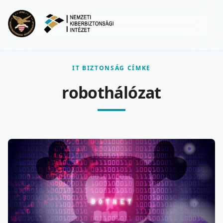
Ugrás a fő tartalomra
Menu
IT BIZTONSÁG CÍMKE
robothálózat