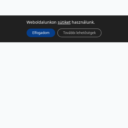
Weboldalunkon
sütiket
használunk.
Elfogadom
További lehetőségek
KÖZÖSSÉGI MÉDIA
Facebook
LinkedIn
Instagram
Podcast