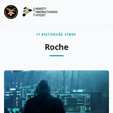
Ugrás a fő tartalomra
Menu
IT BIZTONSÁG CÍMKE
Roche