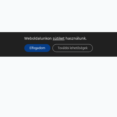
Weboldalunkon
sütiket
használunk.
Elfogadom
További lehetőségek
KÖZÖSSÉGI MÉDIA
Facebook
LinkedIn
Instagram