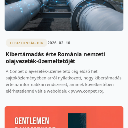
2026. 02. 10.
IT BIZTONSÁG HÍR
Kibertámadás érte Románia nemzeti
olajvezeték-üzemeltetőjét
A Conpet olajvezeték-üzemeltető cég előző heti
sajtóközleményében arról nyilatkozott, hogy kibertámadás
érte az informatikai rendszereit, aminek következtében
elérhetetlenné vált a weboldaluk (www.conpet.ro).