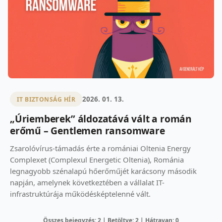
2026. 01. 13.
IT BIZTONSÁG HÍR
„Úriemberek” áldozatává vált a román
erőmű – Gentlemen ransomware
Zsarolóvírus-támadás érte a romániai Oltenia Energy
Complexet (Complexul Energetic Oltenia), Románia
legnagyobb szénalapú hőerőműjét karácsony második
napján, amelynek következtében a vállalat IT-
infrastruktúrája működésképtelenné vált.
Összes bejegyzés: 2 | Betöltve: 2 | Hátravan: 0