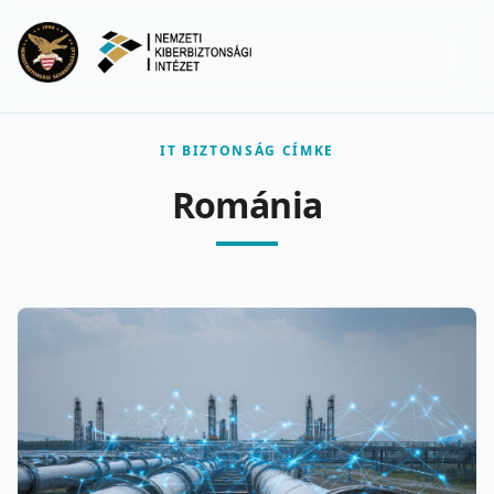
Ugrás a fő tartalomra
Menu
IT BIZTONSÁG CÍMKE
Románia