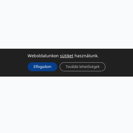
Weboldalunkon
sütiket
használunk.
Elfogadom
További lehetőségek
KÖZÖSSÉGI MÉDIA
Facebook
LinkedIn