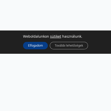
Weboldalunkon
sütiket
használunk.
Elfogadom
További lehetőségek
KÖZÖSSÉGI MÉDIA
Facebook
LinkedIn
Instagram