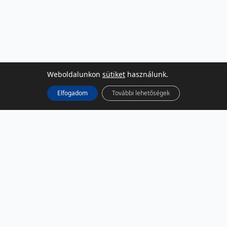
Weboldalunkon
sütiket
használunk.
Elfogadom
További lehetőségek
KÖZÖSSÉGI MÉDIA
Facebook
LinkedIn
Instagram