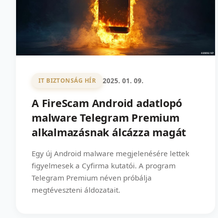
2025. 01. 09.
IT BIZTONSÁG HÍR
A FireScam Android adatlopó
malware Telegram Premium
alkalmazásnak álcázza magát
Egy új Android malware megjelenésére lettek
figyelmesek a Cyfirma kutatói. A program
Telegram Premium néven próbálja
megtéveszteni áldozatait.