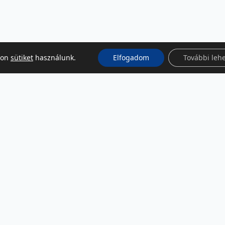
kon
sütiket
használunk.
Elfogadom
További leh
KÖZÖSSÉGI MÉDIA
Facebook
LinkedIn
Instagram
Podcast