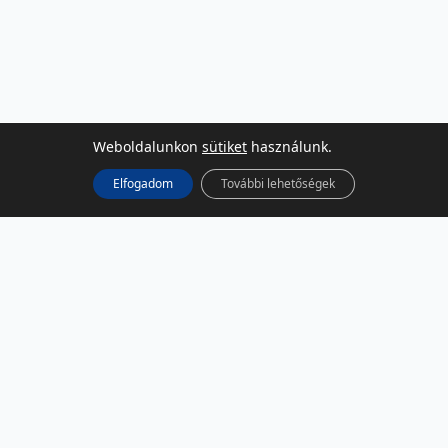
Weboldalunkon
sütiket
használunk.
Elfogadom
További lehetőségek
KÖZÖSSÉGI MÉDIA
Facebook
LinkedIn
Instagram