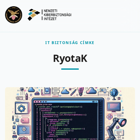
Ugrás a fő tartalomra
Menu
IT BIZTONSÁG CÍMKE
RyotaK