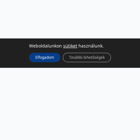
Weboldalunkon
sütiket
használunk.
Elfogadom
További lehetőségek
KÖZÖSSÉGI MÉDIA
Facebook
LinkedIn
Instagram