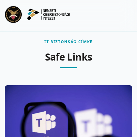
Ugrás a fő tartalomra
Menu
IT BIZTONSÁG CÍMKE
Safe Links