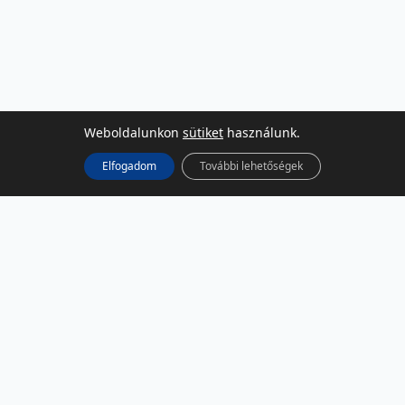
Weboldalunkon
sütiket
használunk.
Elfogadom
További lehetőségek
KÖZÖSSÉGI MÉDIA
Facebook
LinkedIn
Instagram