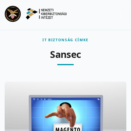
Ugrás a fő tartalomra
Menu
IT BIZTONSÁG CÍMKE
Sansec