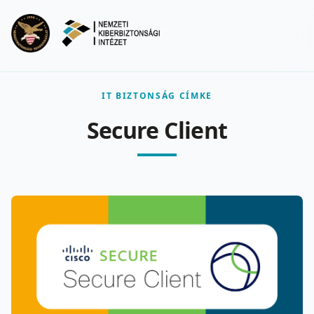
Ugrás a fő tartalomra
Menu
IT BIZTONSÁG CÍMKE
Secure Client