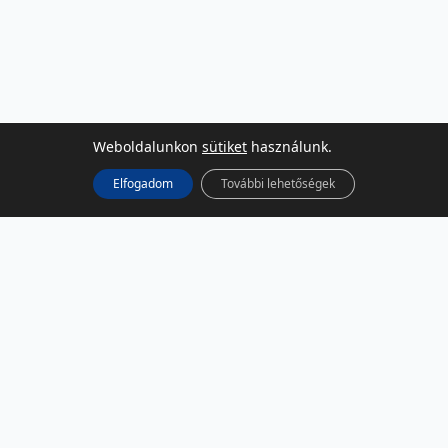
Weboldalunkon
sütiket
használunk.
Elfogadom
További lehetőségek
KÖZÖSSÉGI MÉDIA
Facebook
LinkedIn
Instagram