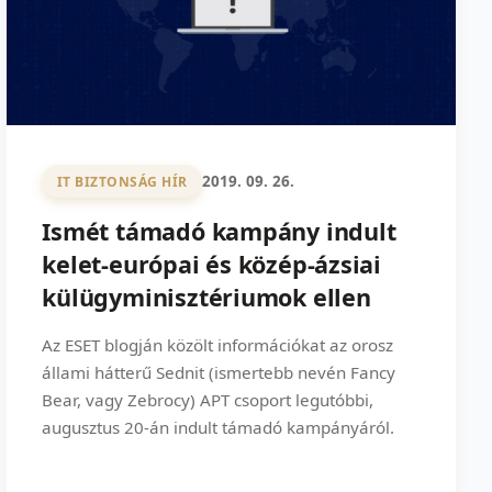
2019. 09. 26.
IT BIZTONSÁG HÍR
Ismét támadó kampány indult
kelet-európai és közép-ázsiai
külügyminisztériumok ellen
Az ESET blogján közölt információkat az orosz
állami hátterű Sednit (ismertebb nevén Fancy
Bear, vagy Zebrocy) APT csoport legutóbbi,
augusztus 20-án indult támadó kampányáról.