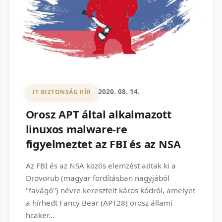
2020. 08. 14.
IT BIZTONSÁG HÍR
Orosz APT által alkalmazott
linuxos malware-re
figyelmeztet az FBI és az NSA
Az FBI és az NSA közös elemzést adtak ki a
Drovorub (magyar fordításban nagyjából
"favágó") névre keresztelt káros kódról, amelyet
a hírhedt Fancy Bear (APT28) orosz állami
hcaker...