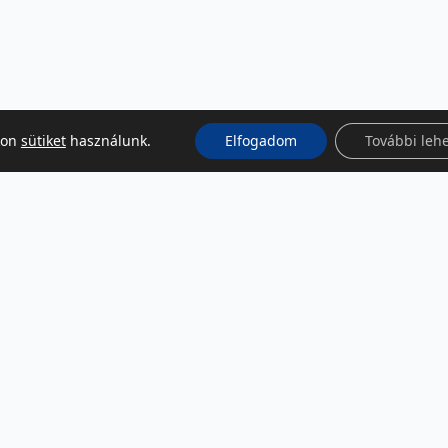
kon
sütiket
használunk.
Elfogadom
További leh
KÖZÖSSÉGI MÉDIA
Facebook
LinkedIn
Instagram
Podcast