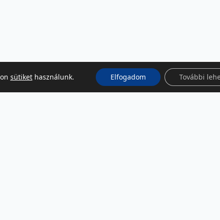
kon
sütiket
használunk.
Elfogadom
További leh
KÖZÖSSÉGI MÉDIA
Facebook
LinkedIn
Instagram