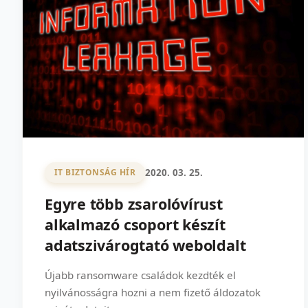
2020. 03. 25.
IT BIZTONSÁG HÍR
Egyre több zsarolóvírust
alkalmazó csoport készít
adatszivárogtató weboldalt
Újabb ransomware családok kezdték el
nyilvánosságra hozni a nem fizető áldozatok