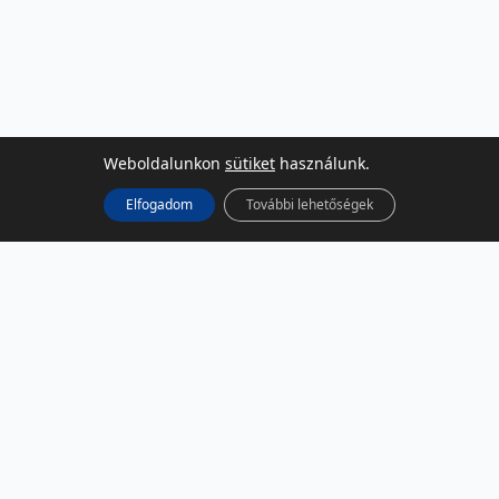
Weboldalunkon
sütiket
használunk.
Elfogadom
További lehetőségek
KÖZÖSSÉGI MÉDIA
Facebook
LinkedIn
Instagram