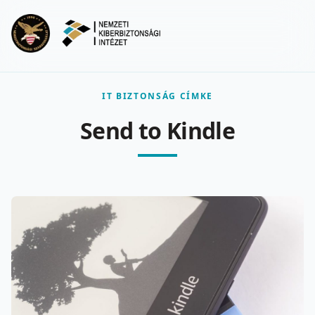
Ugrás a fő tartalomra
Menu
IT BIZTONSÁG CÍMKE
Send to Kindle