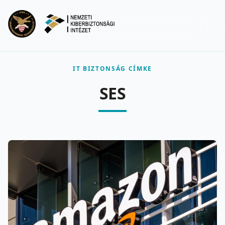
Ugrás a fő tartalomra
Menu
IT BIZTONSÁG CÍMKE
SES