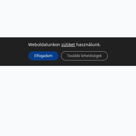
Weboldalunkon
sütiket
használunk.
Elfogadom
További lehetőségek
KÖZÖSSÉGI MÉDIA
Facebook
LinkedIn
Instagram