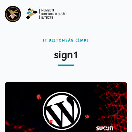
Ugrás a fő tartalomra
Menu
IT BIZTONSÁG CÍMKE
sign1