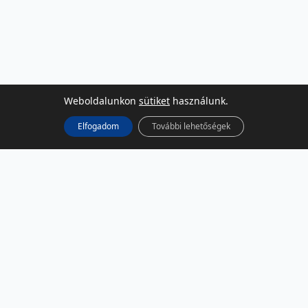
Weboldalunkon
sütiket
használunk.
Elfogadom
További lehetőségek
KÖZÖSSÉGI MÉDIA
Facebook
LinkedIn
Instagram