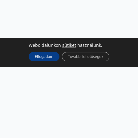
Weboldalunkon
sütiket
használunk.
Elfogadom
További lehetőségek
KÖZÖSSÉGI MÉDIA
Facebook
LinkedIn
Instagram