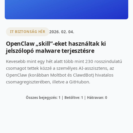
2026. 02. 04.
IT BIZTONSÁG HÍR
OpenClaw „skill”-eket használtak ki
jelszólopó malware terjesztésre
Kevesebb mint egy hét alatt több mint 230 rosszindulatú
csomagot tettek közzé a személyes AI-asszisztens, az
OpenClaw (korábban Moltbot és ClawdBot) hivatalos
csomagregiszterében, illetve a GitHubon.
Összes bejegyzés: 1 | Betöltve: 1 | Hátravan: 0