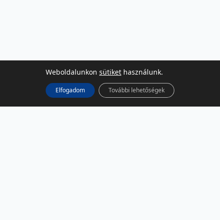
Weboldalunkon
sütiket
használunk.
Elfogadom
További lehetőségek
KÖZÖSSÉGI MÉDIA
Facebook
LinkedIn
Instagram