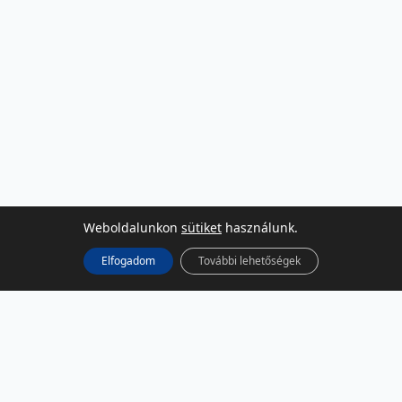
Weboldalunkon
sütiket
használunk.
Elfogadom
További lehetőségek
KÖZÖSSÉGI MÉDIA
Facebook