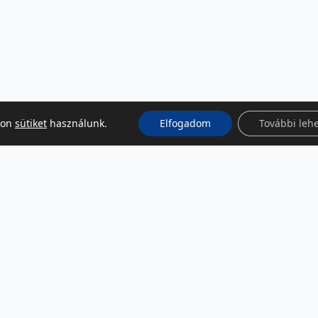
kon
sütiket
használunk.
Elfogadom
További leh
KÖZÖSSÉGI MÉDIA
Facebook
LinkedIn
Instagram