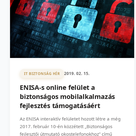
2019. 02. 15.
IT BIZTONSÁG HÍR
ENISA-s online felület a
biztonságos mobilalkalmazás
fejlesztés támogatásáért
Az ENISA interaktív felületet hozott létre a még
2017. február 10-én közzétett „Biztonságos
fejlesztői útmutató okostelefonokhoz” című