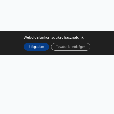
Weboldalunkon
sütiket
használunk.
Elfogadom
További lehetőségek
KÖZÖSSÉGI MÉDIA
Facebook
LinkedIn
Instagram