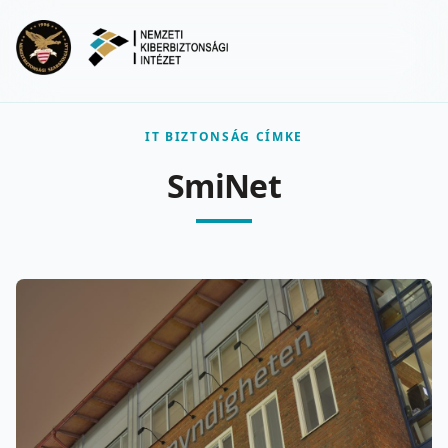
Ugrás a fő tartalomra
Menu
IT BIZTONSÁG CÍMKE
SmiNet