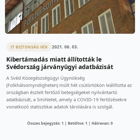
2021. 06. 03.
IT BIZTONSÁG HÍR
Kibertámadás miatt állították le
Svédország járványügyi adatbázisát
A Svéd Közegészségügyi Ügynökség
(Folkhälsomyndigheten) múlt hét csütörtökön leállította az
országban észlelt fertőző betegségeket nyilvántartó
adatbázisát, a SmiNetet, amely a COVID-19 fertőzésekre
vonatkozó statisztikai adatok tárolására is szolgál.
Összes bejegyzés: 1 | Betöltve: 1 | Hátravan: 0