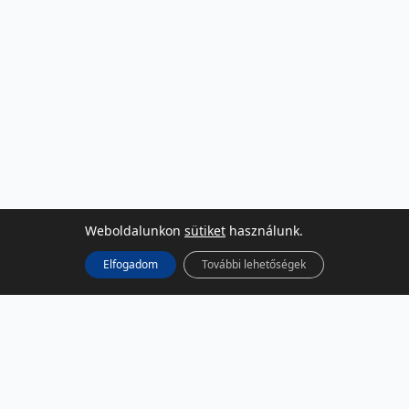
Weboldalunkon
sütiket
használunk.
Elfogadom
További lehetőségek
KÖZÖSSÉGI MÉDIA
Facebook