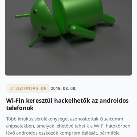
2019. 08. 08.
IT BIZTONSÁG HÍR
Wi-Fin keresztül hackelhetők az androidos
telefonok
Több kritikus sérülékenységet azonosítottak Qualcomm
chipsetekben, amelyek lehetővé tehetik a Wi-Fi hatókörben
lévő androidos eszközök kompromittálását, bármiféle